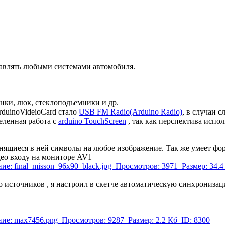
равлять любыми системами автомобиля.
ки, люк, стеклоподьемники и др.
duinoVideioCard стало
USB FM Radio(Arduino Radio)
, в случаи 
еленная работа с
arduino TouchScreen
, так как перспектива испо
нящиеся в ней символы на любое изображение. Так же умеет фор
ео входу на мониторе AV1
о источников , я настроил в скетче автоматическую синхронизаци