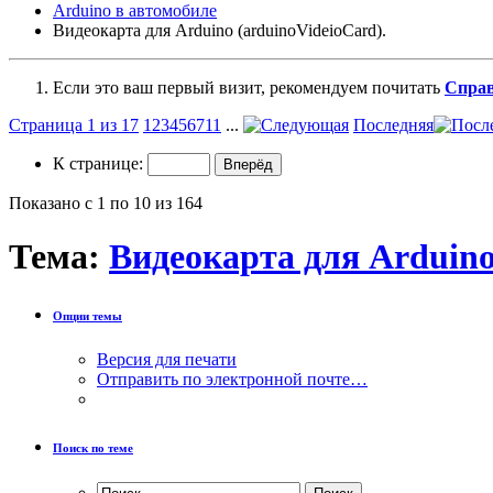
Arduino в автомобиле
Видеокарта для Arduino (arduinoVideioCard).
Если это ваш первый визит, рекомендуем почитать
Спра
Страница 1 из 17
1
2
3
4
5
6
7
11
...
Последняя
К странице:
Показано с 1 по 10 из 164
Тема:
Видеокарта для Arduino
Опции темы
Версия для печати
Отправить по электронной почте…
Поиск по теме