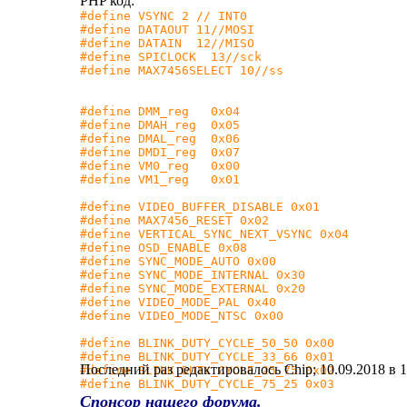
PHP код:
#define VSYNC 2 // INT0
#define DATAOUT 11//MOSI
#define DATAIN 12//MISO
#define SPICLOCK 13//sck
#define
MAX7456SELECT
10//ss
#define DMM_reg 0x04
#define DMAH_reg 0x05
#define DMAL_reg 0x06
#define DMDI_reg 0x07
#define VM0_reg 0x00
#define VM1_reg 0x01
#define VIDEO_BUFFER_DISABLE 0x01
#define
MAX7456_RESET
0x02
#define VERTICAL_SYNC_NEXT_VSYNC 0x04
#define OSD_ENABLE 0x08
#define SYNC_MODE_AUTO 0x00
#define SYNC_MODE_INTERNAL 0x30
#define SYNC_MODE_EXTERNAL 0x20
#define VIDEO_MODE_PAL 0x40
#define VIDEO_MODE_NTSC 0x00
#define BLINK_DUTY_CYCLE_50_50 0x00
#define BLINK_DUTY_CYCLE_33_66 0x01
Последний раз редактировалось Chip; 10.09.2018 в
1
#define BLINK_DUTY_CYCLE_25_75 0x02
#define BLINK_DUTY_CYCLE_75_25 0x03
Спонсор нашего форума.