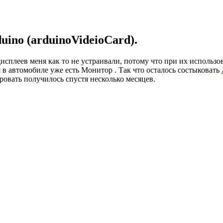
ino (arduinoVideioCard).
леев меня как то не устраивали, потому что при их использов
 в автомобиле уже есть Монитор . Так что осталось состыковать
ировать получилось спустя несколько месяцев.