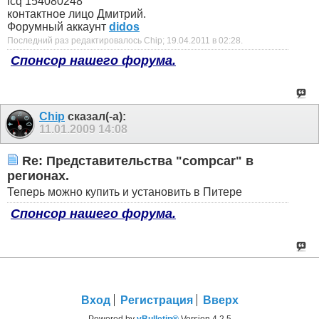
icq 154080248
контактное лицо Дмитрий.
Форумный аккаунт
didos
Последний раз редактировалось Chip; 19.04.2011 в
02:28
.
Спонсор нашего форума.
Chip
сказал(-а):
11.01.2009
14:08
Re: Представительства "compcar" в
регионах.
Теперь можно купить и установить в Питере
Спонсор нашего форума.
Вход
Регистрация
Вверх