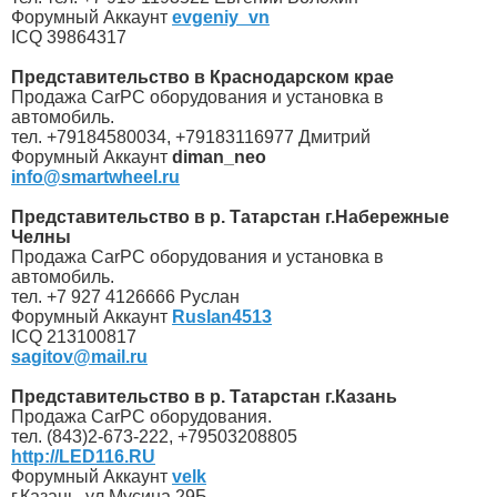
Форумный Аккаунт
evgeniy_vn
ICQ 39864317
Представительство в Краснодарском крае
Продажа CarPС оборудования и установка в
автомобиль.
тел. +79184580034, +79183116977 Дмитрий
Форумный Аккаунт
diman_neo
info@smartwheel.ru
Представительство в р. Татарстан г.Набережные
Челны
Продажа CarPС оборудования и установка в
автомобиль.
тел. +7 927 4126666 Руслан
Форумный Аккаунт
Ruslan4513
ICQ 213100817
sagitov@mail.ru
Представительство в р. Татарстан г.Казань
Продажа CarPС оборудования.
тел. (843)2-673-222, +79503208805
http://LED116.RU
Форумный Аккаунт
velk
г.Казань, ул Мусина 29Б