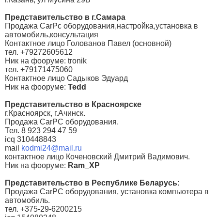
Представительство в г.Самара
Продажа CarPc оборудования,настройка,установка в
автомобиль,консультация
Контактное лицо Голованов Павел (основной)
тел. +79272605612
Ник на фооруме: tronik
тел. +79171475060
Контактное лицо Садыков Эдуард
Ник на фооруме:
Tedd
Представительство в Красноярске
г.Красноярск, г.Ачинск.
Продажа CarPC оборудования.
Тел. 8 923 294 47 59
icq 310448843
mail
kodmi24@mail.ru
контактное лицо Коченовский Дмитрий Вадимович.
Ник на фооруме:
Ram_XP
Представительство в Республике Беларусь:
Продажа CarPC оборудования, установка компьютера в
автомобиль.
тел. +375-29-6200215