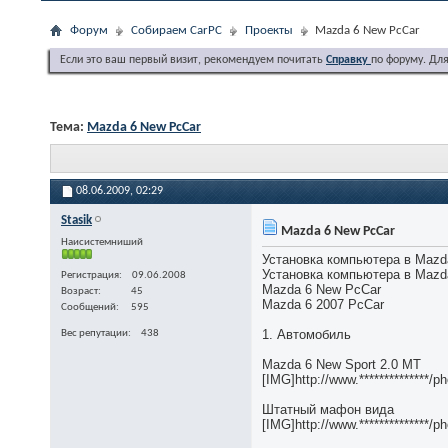
Форум
Собираем CarPC
Проекты
Mazda 6 New PcCar
Если это ваш первый визит, рекомендуем почитать
Справку
по форуму. Дл
Тема:
Mazda 6 New PcCar
08.06.2009,
02:29
Stasik
Mazda 6 New PcCar
Наисистемниший
Установка компьютера в Mazd
Установка компьютера в Mazd
Регистрация
09.06.2008
Mazda 6 New PcCar
Возраст
45
Mazda 6 2007 PcCar
Сообщений
595
1. Автомобиль
Вес репутации
438
Mazda 6 New Sport 2.0 MT
[IMG]http://www.**************
Штатный мафон вида
[IMG]http://www.**************