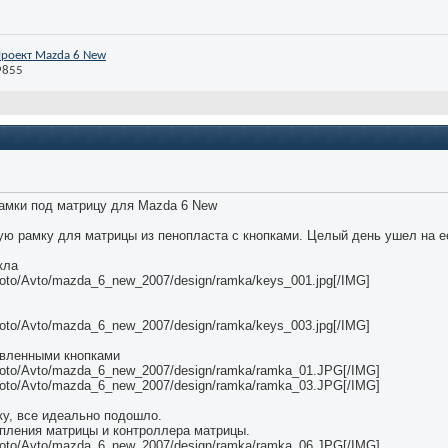
роект Mazda 6 New
9855
рамки под матрицу для Mazda 6 New
ую рамку для матрицы из пенопласта с кнопками. Целый день ушел на е
кла
/photo/Avto/mazda_6_new_2007/design/ramka/keys_001.jpg[/IMG]
/photo/Avto/mazda_6_new_2007/design/ramka/keys_003.jpg[/IMG]
овленными кнопками
*/photo/Avto/mazda_6_new_2007/design/ramka/ramka_01.JPG[/IMG]
*/photo/Avto/mazda_6_new_2007/design/ramka/ramka_03.JPG[/IMG]
ку, все идеально подошло.
пления матрицы и контроллера матрицы.
*/photo/Avto/mazda_6_new_2007/design/ramka/ramka_06.JPG[/IMG]