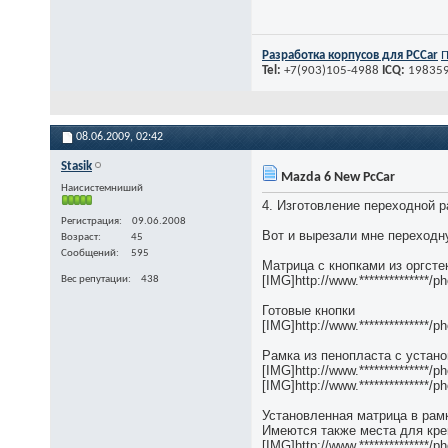
Разработка корпусов для PСCar
П
Tel:
+7(903)105-4988
ICQ:
19835
08.06.2009,
02:42
Stasik
Mazda 6 New PcCar
Наисистемниший
4. Изготовление переходной 
Регистрация
09.06.2008
Вот и вырезали мне переходн
Возраст
45
Сообщений
595
Матрица с кнопками из оргсте
[IMG]http://www.**************
Вес репутации
438
Готовые кнопки
[IMG]http://www.**************
Рамка из пенопласта с устан
[IMG]http://www.*************
[IMG]http://www.*************
Установленная матрица в рам
Имеются также места для кре
[IMG]http://www.*************