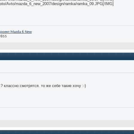
*/photo/Avto/mazda_6_new_2007/design/ramka/ramka_09.JPG[/IMG]
роект Mazda 6 New
9855
 ? классно смотрятся. то же себе такие хочу :-)