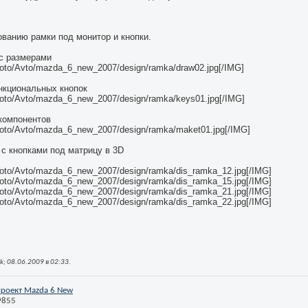
ованию рамки под монитор и кнопки.
с размерами
/photo/Avto/mazda_6_new_2007/design/ramka/draw02.jpg[/IMG]
нкциональных кнопок
/photo/Avto/mazda_6_new_2007/design/ramka/keys01.jpg[/IMG]
компонентов
/photo/Avto/mazda_6_new_2007/design/ramka/maket01.jpg[/IMG]
 с кнопками под матрицу в 3D
/photo/Avto/mazda_6_new_2007/design/ramka/dis_ramka_12.jpg[/IMG]
/photo/Avto/mazda_6_new_2007/design/ramka/dis_ramka_15.jpg[/IMG]
/photo/Avto/mazda_6_new_2007/design/ramka/dis_ramka_21.jpg[/IMG]
/photo/Avto/mazda_6_new_2007/design/ramka/dis_ramka_22.jpg[/IMG]
k; 08.06.2009 в
02:33
.
роект Mazda 6 New
9855