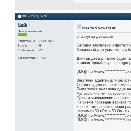
08.06.2009,
02:37
Stasik
Mazda 6 New PcCar
Наисистемниший
3. Закупка девайсов
Регистрация
09.06.2008
Сегодня закуплено и протести
Возраст
45
балансный для усилителя с б
Сообщений
595
Данный девайс также будет по
Вес репутации
438
компьютерный звук в квадро р
[IMG]http://www.**************
Закуплен адаптер для резист
Сегодня удалось протестирова
Была также выявлена одна ва
Рулевые кнопки построены по
Причем уменьшение сопротив
На схеме приведен вариант п
кнопок, где сопротивления ра
например 30 кОм и 50 Ом, т.к
[IMG]http://www.**************/p
[IMG]http://www.**************