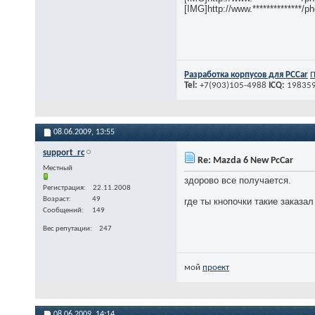
[IMG]http://www.*************
Разработка корпусов для PСCar
П
Tel:
+7(903)105-4988
ICQ:
19835
08.06.2009,
13:55
support_rc
Re: Mazda 6 New PcCar
Местный
здорово все получается.
Регистрация
22.11.2008
Возраст
49
где ты кнопочки такие заказал
Сообщений
149
Вес репутации
247
мой
проект
08.06.2009,
14:14