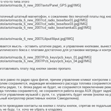
о что-то типа этого
/photo/avto/mazda_6_new_2007/avto/Panel_GPS.jpg[/IMG]
логичный штатный магнитофон, к сожалению без печатной платы под кно
/photo/avto/mazda_6_new_2007/cd_radio_bose/box01.jpg[/IMG]
/photo/avto/mazda_6_new_2007/cd_radio_bose/box03.jpg[/IMG]
/photo/avto/mazda_6_new_2007/cd_radio_bose/ramka01.jpg[/IMG]
hoto/avto/mazda_6_new_2007/Liliput/liliput.jpg[/IMG]
вается мысль - оставить штатное радио, и управление кнопками, вынес
ллического бокса с платами достаточно для установки матрицы и контр
*/photo/avto/mazda_6_new_2007/Pcb_keys/pcb_keys_01.jpg[/IMG]
*/photo/avto/mazda_6_new_2007/Pcb_keys/pcb_keys_04.jpg[/IMG]
готавливать плату под кнопки заново пропало.
 все равно по радио одна фигня, причем управление климат контролем с
олем сохраняется, индикация мгновенного расхода топлива сохраняется
оты радио, т.к. блока радио не будет, не сохраняется переключение ре
ода топлива сохраняется), не сохраняется работа входа AUX (будет зад
ется управление музыкой с руля, т.к. управлять будет нечем (кнопки н
ьный контроллер резистивных кнопок Самоделкина).
вести проводами контакты на кнопки с платы кнопок, спрятав ее подальш
 не буду, т.к. хочу ее убрать в кладовку.