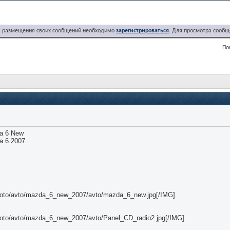
я размещения своих сообщений необходимо
зарегистрироваться
. Для просмотра сообщ
По
a 6 New
a 6 2007
/photo/avto/mazda_6_new_2007/avto/mazda_6_new.jpg[/IMG]
/photo/avto/mazda_6_new_2007/avto/Panel_CD_radio2.jpg[/IMG]