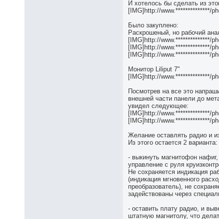
И хотелось бы сделать из этог
[IMG]http://www.**************
Было закуплено:
Раскрошеный, но рабочий ана
[IMG]http://www.**************
[IMG]http://www.**************
[IMG]http://www.**************
Монитор Liliput 7"
[IMG]http://www.**************/p
Посмотрев на все это напраши
внешней части панели до мета
увидел следующее:
[IMG]http://www.*************
[IMG]http://www.*************
Желание оставлять радио и из
Из этого остается 2 варианта:
- выкинуть магнитофон нафиг,
управление с руля круизконтр
Не сохраняется индикация раб
(индикация мгновенного расх
преобразователь), не сохраня
задействованы через специал
- оставить плату радио, и вы
штатную магнитолу, что делать