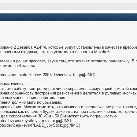
ровано 2 девайса AZ-FM, которые будут установлены в качестве преобра
алансными входами, штатно укомплектованного в Mazda 6.
лезен и решит проблему звука тем, кто захочет оставить радиоточку. В 
ежиме на 4 канала.
/photo/avto/mazda_6_new_2007/devices/az-fm.jpg[/IMG]
ивных кнопок.
ть его работу. Контроллер отлично справился с эмуляцией нажатий кноп
жная особенность построения резистивного делителя в рулевых кнопках
 схеме уменьшения сопротивления.
ления должно быть по убыванию.
одключения. Можно заметить, что номинал и расположение резисторов и
сположим как попало и будем изменять их при нажатии кнопок, контролл
. для сопротивления 30 кОм - 50 Ом может быть погрешностью.
hoto/devices/keys/keys_resistor.jpg[/IMG]
/photo/devices/keys/PLABS_JoyStick.jpg[/IMG]