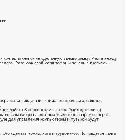
пки
ти контакты кнопок на сделанную заново рамку. Места между
оллера. Разобрав свой магнитофон и панель с кнопками -
охраняется, индикация климат контроля сохраняется,
.
жимов работы бортового компьютера (расход топлива)
ействованы входы на штатный усилитель напрямую через
а руле для управления компьютером и музыкой будут
е. Это сделать можно, хоть и трудоемкоо. Но придется паять