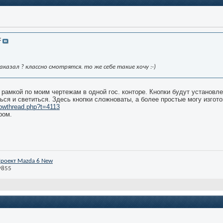
c
казал ? классно смотрятся. то же себе такие хочу :-)
рамкой по моим чертежам в одной гос. конторе. Кнопки будут установле
ся и светиться. Здесь кнопки сложноваты, а более простые могу изготов
howthread.php?t=4113
ром.
роект Mazda 6 New
9855