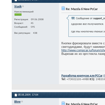
Stasik
Re: Mazda 6 New PcCar
Наисистемниший
Сообщение от
support_r
Регистрация
09.06.2008
Возраст
45
здорово все получается.
Сообщений
595
где ты кнопочки такие за
Вес репутации
438
Кнопки фрезеровали вместе с 
светодиодами, будут нажимать
http://www.compcar.ru/forum/s
Вырезав их из оргстекла лазе
Разработка корпусов для PСCar
П
Tel:
+7(903)105-4988
ICQ:
19835
08.06.2009,
17:04
Blow
Re: Mazda 6 New PcCar