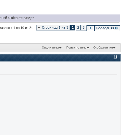
ений выберите раздел.
Страница 1 из 3
1
2
3
казано с 1 по 10 из 21
Последняя
Опции темы
Поиск по теме
Отображение
#1